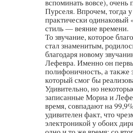
вспоминать вовсе), очень 
Пурселя. Впрочем, тогда у
практически одинаковый 
стиль — веяние времени.
То звучание, которое благ
стал знаменитым, родилос
благодаря новому звучани
Лефевра. Именно он перв
полифоничность, а также 
который смог бы реализова
Удивительно, но некоторы
записанные Мориа и Лефев
время, совпадают на 99,9
удивителен факт, что чре
электроникой у обоих дир
одно и то же время: со вт