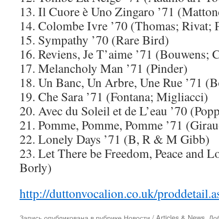
13. Il Cuore è Uno Zingaro ’71 (Matton
14. Colombe Ivre ’70 (Thomas; Rivat; P
15. Sympathy ’70 (Rare Bird)
16. Reviens, Je T’aime ’71 (Bouwens; C
17. Melancholy Man ’71 (Pinder)
18. Un Banc, Un Arbre, Une Rue ’71 (B
19. Che Sara ’71 (Fontana; Migliacci)
20. Avec du Soleil et de L’eau ’70 (Popp
21. Pomme, Pomme, Pomme ’71 (Girau
22. Lonely Days ’71 (B, R & M Gibb)
23. Let There be Freedom, Peace and Lo
Borly)
http://duttonvocalion.co.uk/proddeta
Запись опубликована в рубрике
Новости / Articles & News
. До