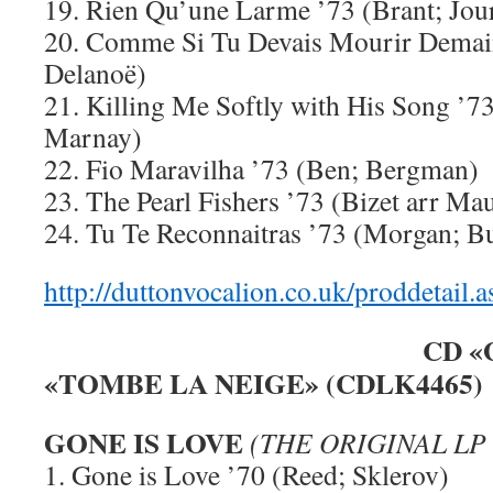
19. Rien Qu’une Larme ’73 (Brant; Jou
20. Comme Si Tu Devais Mourir Demain
Delanoë)
21. Killing Me Softly with His Song ’7
Marnay)
22. Fio Maravilha ’73 (Ben; Bergman)
23. The Pearl Fishers ’73 (Bizet arr Mau
24. Tu Te Reconnaitras ’73 (Morgan; B
http://duttonvocalion.co.uk/proddeta
CD «
«TOMBE LA NEIGE» (CDLK4465)
GONE IS LOVE
(THE ORIGINAL LP 
1. Gone is Love ’70 (Reed; Sklerov)