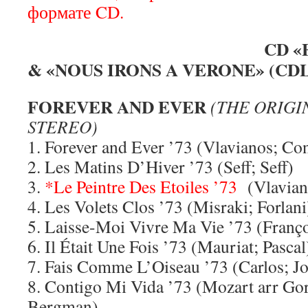
формате CD.
CD «
& «NOUS IRONS A VERONE» (CDL
FOREVER AND EVER
(THE ORIGIN
STEREO)
1. Forever and Ever ’73 (Vlavianos; Co
2. Les Matins D’Hiver ’73 (Seff; Seff)
3.
*Le Peintre Des Etoiles ’73
(Vlavian
4. Les Volets Clos ’73 (Misraki; Forlani
5. Laisse-Moi Vivre Ma Vie ’73 (Franço
6. Il Était Une Fois ’73 (Mauriat; Pascal
7. Fais Comme L’Oiseau ’73 (Carlos; Jo
8. Contigo Mi Vida ’73 (Mozart arr Gor
Bergman)