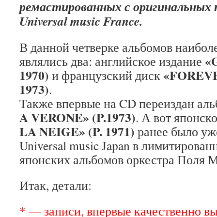
ремастированных с оригинальных 
Universal music France.
В данной четверке альбомов наибо
«
являлись два: английское издание
1970)
«FOREVE
и французский диск
1973)
.
Также впервые на CD переиздан ал
A VERONE» (P.1973)
. А вот японск
LA NEIGE» (P. 1971)
ранее было у
Universal music Japan в лимитирова
японских альбомов оркестра Поля Мо
Итак, детали:
* — записи, впервые качественно в