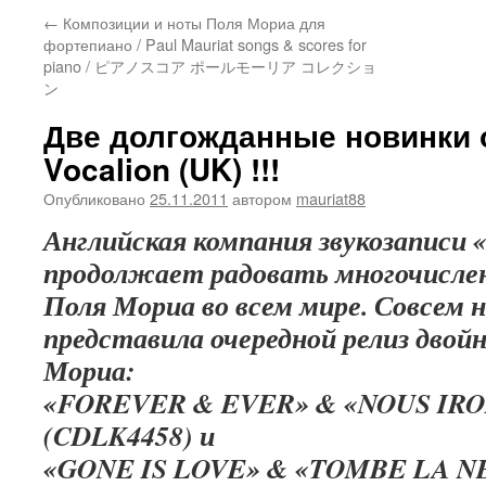
←
Композиции и ноты Поля Мориа для
фортепиано / Paul Mauriat songs & scores for
piano / ピアノスコア ポールモーリア コレクショ
ン
Две долгожданные новинки о
Vocalion (UK) !!!
Опубликовано
25.11.2011
автором
mauriat88
Английская компания звукозаписи «
продолжает радовать многочисле
Поля Мориа во всем мире. Совсем н
представила очередной релиз двой
Мориа:
«FOREVER & EVER» & «NOUS IR
(CDLK4458) и
«GONE IS LOVE» & «TOMBE LA NE