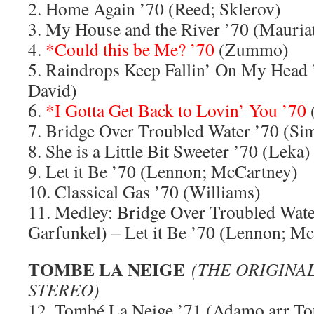
2. Home Again ’70 (Reed; Sklerov)
3. My House and the River ’70 (Mauria
4.
*Could this be Me? ’70
(Zummo)
5. Raindrops Keep Fallin’ On My Head 
David)
6.
*I Gotta Get Back to Lovin’ You ’70
7. Bridge Over Troubled Water ’70 (Si
8. She is a Little Bit Sweeter ’70 (Leka)
9. Let it Be ’70 (Lennon; McCartney)
10. Classical Gas ’70 (Williams)
11. Medley: Bridge Over Troubled Wate
Garfunkel) – Let it Be ’70 (Lennon; M
TOMBE LA NEIGE
(THE ORIGINAL
STEREO)
12. Tombé La Neige ’71 (Adamo arr To