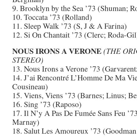
9. Brooklyn by the Sea ’73 (Shuman; R
10. Toccata ’73 (Rolland)
11. Sleep Walk ’73 (S, J & A Farina)
12. Si On Chantait ’73 (Clerc; Roda-Gil
NOUS IRONS A VERONE
(THE ORI
STEREO)
13. Nous Irons a Verone ’73 (Garvaren
14. J’ai Rencontré L’Homme De Ma Vi
Cousineau)
15. Viens, Viens ’73 (Barnes; Linus; Be
16. Sing ’73 (Raposo)
17. Il N’y A Pas De Fumée Sans Feu ’7
Marnay)
18. Salut Les Amoureux ’73 (Goodman;