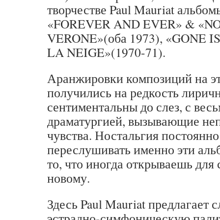
творчестве Paul Mauriat альбом
«FOREVER AND EVER» & «NO
VERONE»(оба 1973), «GONE 
LA NEIGE»(1970-71).
Аранжировки композиций на э
получились на редкость лиричн
сентиментальны до слез, с вес
драматургией, вызывающие не
чувства. Ностальгия постоянно
переслушивать именно эти аль
то, что иногда открываешь для 
новому.
Здесь Paul Mauriat предлагает
эстрадно-симфоническую пали