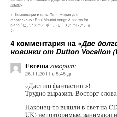
ссылку
.
←
Композиции и ноты Поля Мориа для
фортепиано / Paul Mauriat songs & scores for
piano / ピアノスコア ポールモーリア コレクショ
ン
4 комментария на «
Две долг
новинки от Dutton Vocalion (U
Евгеша
говорит:
26.11.2011 в 5:45 дп
«Дастиш фантастиш»!
Трудно выразить Восторг сло
Наконец-то вышли в свет на CD
UK) неповторимые, занимающие