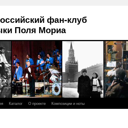
оссийский фан-клуб
ыки Поля Мориа
ея
Каталог
О проекте
Композиции и ноты