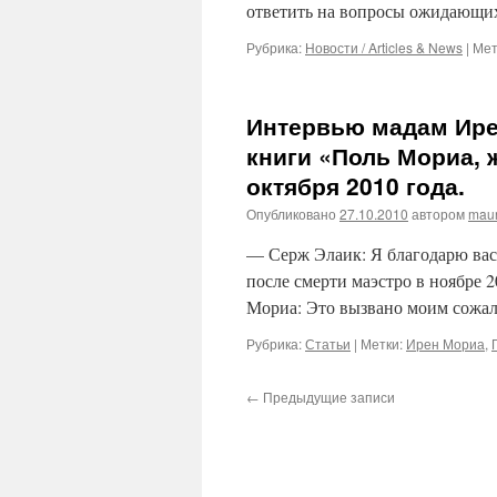
ответить на вопросы ожидающих 
Рубрика:
Новости / Articles & News
|
Мет
Интервью мадам Ире
книги «Поль Мориа, 
октября 2010 года.
Опубликовано
27.10.2010
автором
maur
— Серж Элаик: Я благодарю вас,
после смерти маэстро в ноябре
Мориа: Это вызвано моим сожал
Рубрика:
Статьи
|
Метки:
Ирен Мориа
,
←
Предыдущие записи