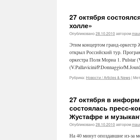
27 октября состоялс
холле»
Опубликовано
28.10.2010
автором
maur
Этим концертом гранд-оркестр
открыл Российский тур. Програм
оркестра Поля Мориа 1. Pulstar (V
(V.Pallavicini/P.Donnaggio/M.Jou
Рубрика:
Новости / Articles & News
|
Мет
27 октября в инфор
состоялась пресс-к
Жустафре и музыкант
Опубликовано
28.10.2010
автором
maur
На 40 минут опоздавшие из-за 