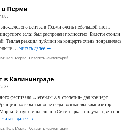
т в Перми
iat88
рно-делового центра в Перми очень небольшой (нет в
нцертного зала) был распродан полностью. Билеты стоили
лей. Теплая реакция публики на концерте очень понравилась
больше …
Читать далее
→
ки:
Поль Мориа
|
Оставить комментарий
т в Калининграде
iat88
дного фестиваля «Легенды XX столетия» дал концерт
Франции, который многие годы возглавлял композитор,
ориа. И пускай на сцене «Сити-парка» получал цветы не
…
Читать далее
→
ки:
Поль Мориа
|
Оставить комментарий