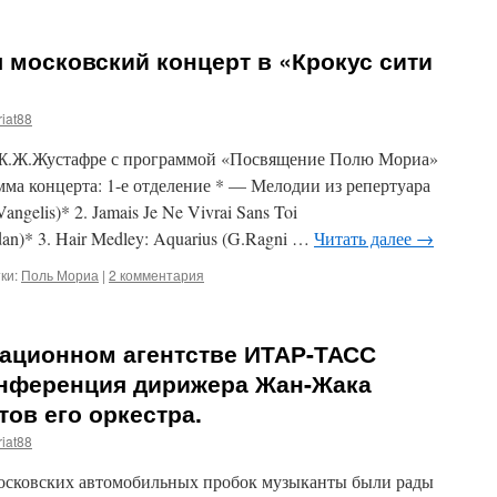
я московский концерт в «Крокус сити
iat88
 Ж.Ж.Жустафре с программой «Посвящение Полю Мориа»
ма концерта: 1-е отделение * — Мелодии из репертуара
angelis)* 2. Jamais Je Ne Vivrai Sans Toi
rdan)* 3. Hair Medley: Aquarius (G.Ragni …
Читать далее
→
ки:
Поль Мориа
|
2 комментария
мационном агентстве ИТАР-ТАСС
онференция дирижера Жан-Жака
ов его оркестра.
iat88
московских автомобильных пробок музыканты были рады