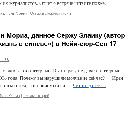
их журналистов. Отчет о встрече читайте позже.
ки:
Поль Мориа
|
Оставить комментарий
н Мориа, данное Сержу Элаику (автор
жизнь в синеве») в Нейи-сюр-Сен 17
iat88
 мадам за это интервью. Вы ни разу не давали интервью
 2006 года. Почему вы нарушили молчание сейчас? — Ирен
ением о том, что происходит и …
Читать далее
→
Поль Мориа
|
1 комментарий