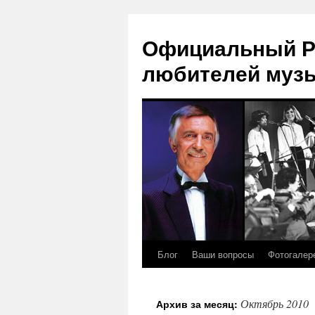
Официальный Р
любителей муз
Блог
Ваши вопросы
Фотогалер
Перейти
к
Октябрь 2010
Архив за месяц:
содержимому