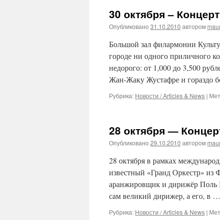
30 октября – Концер
Опубликовано
31.10.2010
автором
maur
Большой зал филармонии Культу
городе ни одного приличного ко
недорого: от 1,000 до 3,500 руб
Жан-Жаку Жустафре и гораздо 
Рубрика:
Новости / Articles & News
|
Мет
28 октября — Концер
Опубликовано
29.10.2010
автором
maur
28 октября в рамках междунаро
известный «Гранд Оркестр» из 
аранжировщик и дирижёр Поль М
сам великий дирижер, а его, в 
Рубрика:
Новости / Articles & News
|
Мет