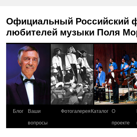
Официальный Российский ф
любителей музыки Поля Мо
Перейти
Блог
Ваши
Фотогалерея
Каталог
О
к
вопросы
проекте
содержимому