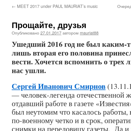
←
MEET 2017 under PAUL MAURIAT’s music
Очеред
Прощайте, друзья
Опубликовано
27.01.2017
автором
mauriat88
Ушедший 2016 год не был каким-т
лишь вторая его половина принес
вести. Хочется вспомнить о трех 
нас ушли.
Сергей Иванович Смирнов
(13.11.
— человек-легенда отечественной 
отдавший работе в газете «Известия
был неутомим что касалось работы, 
по-военному четко и в срок, операт
снимки на передовицу газеты. Да и