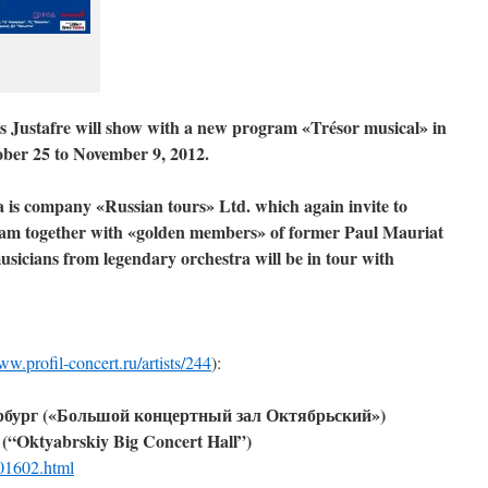
s Justafre will show with a new program «Trésor musical» in
ober 25 to November 9, 2012.
a is company «Russian tours» Ltd. which again invite to
gram together with «golden members» of former Paul Mauriat
musicians from legendary orchestra will be in tour with
ww.profil-concert.ru/artists/244
):
рбург («Большой концертный зал Октябрьский»)
 (“Oktyabrskiy Big Concert Hall”)
901602.html