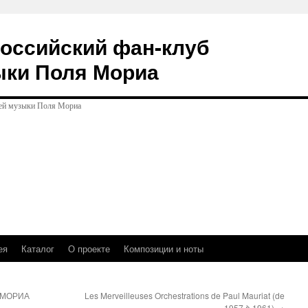
оссийский фан-клуб
ыки Поля Мориа
ея
Каталог
О проекте
Композиции и ноты
 МОРИА
Les Merveilleuses Orchestrations de Paul Mauriat (de
1957 à 1961)
→