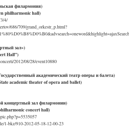
еньская филармония)
 philharmonic hall)
73/4/
certov/686/709/grand_orkestr_p.html?
%D0%B8%D0%B0&advsearch=oneword&highlight=ajaxSearch_high
ртный зал»)
ert Hall”)
koncerti/2012/08/28/event10880
(Государственный академический театр оперы и балета)
tate academic theater of opera and ballet)
ой концертный зал филармонии)
philharmonic
concert
hall)
topic.php?p=5535057
ticle/1-bkz/910-2012-05-18-12-00-23