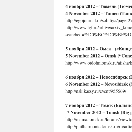
4 ноября 2012 – Тюмень (Тюм
4 November 2012 – Tumen (Tumen
http://egojournal.ru/sobitiya/page-2
http://www.tgf.ru/arhive/arxiv_kon
searched=%D0%BC%D0%BE%D1%80
5 ноября 2012 – Омск
(«Конце
5 November 2012 – Omsk
(“Conc
http://www.otdohniomsk.ru/afisha/
6 ноября 2012 – Новосибирск 
6 November 2012 – Novosibirsk (S
http://nsk.kassy.ru/event/955569/
7 ноября 2012 – Томск (Больш
7 November 2012 – Tomsk (Big 
http://mama.tomsk.ru/forums/view
http://philharmonic.tomsk.ru/ru/ar