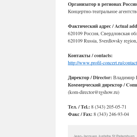
Организатор в регионах России /
Концертно-театральное агентство
Фактический адрес / Actual add
620109 Россия, Свердловская обл,
620109 Russia, Sverdlovsky region, 
Контакты / contacts:
http://www.profil-concert.ru/contact
Директор / Director:
Владимир Бу
Коммерческий директор / Comme
(kom-director@rgshow.ru)
Тел. / Tel.:
8 (343) 205-05-71
Факс / Fax:
8 (343) 246-93-04
Jean-Jacques Justafre St.Petersburg