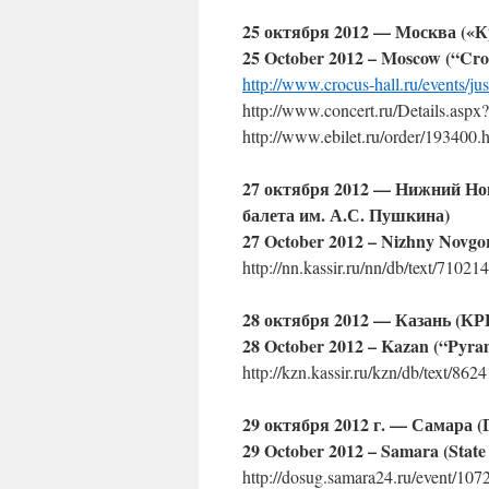
25 октября 2012 — Москва («К
25 October 2012 – Moscow (“Croc
http://www.crocus-hall.ru/events/jus
http://www.concert.ru/Details.asp
http://www.ebilet.ru/order/193400.
27 октября 2012 — Нижний Но
балета им. А.С. Пушкина)
27 October 2012 – Nizhny Novgoro
http://nn.kassir.ru/nn/db/text/71021
28 октября 2012 — Казань (К
28 October 2012 – Kazan (“Pyra
http://kzn.kassir.ru/kzn/db/text/86
29 октября 2012 г. — Самара 
29 October 2012 – Samara (State 
http://dosug.samara24.ru/event/107