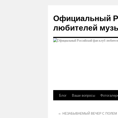
Официальный Р
любителей муз
Блог
Ваши вопросы
Фотогалер
Перейти
к
←
НЕЗАБЫВАЕМЫЙ ВЕЧЕР С ПОЛЕМ
содержимому