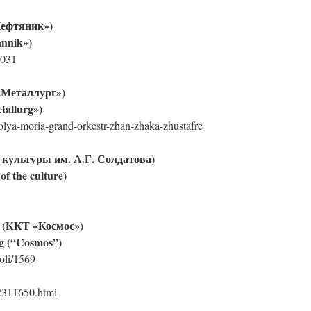
Нефтяник»)
annik»)
6031
«Металлург»)
tallurg»)
polya-moria-grand-orkestr-zhan-zhaka-zhustafre
 культуры им. А.Г. Солдатова)
f the culture)
 (ККТ «Космос»)
g (“Cosmos”)
roli/1569
22311650.html