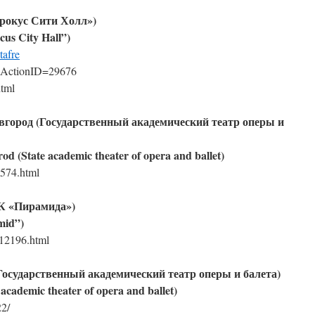
рокус Сити Холл»)
us City Hall”)
tafre
x?ActionID=29676
html
вгород (Государственный академический театр оперы и
d (State academic theater of opera and ballet)
4574.html
РК «Пирамида»)
mid”)
2412196.html
(Государственный академический театр оперы и балета)
academic theater of opera and ballet)
22/