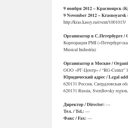
9 ноября 2012 – Красноярск (
9 November 2012 – Krasnoyarsk (
http://kras.kassy.ru/event/1001015/
Организатор в С.Петербурге / Or
Корпорация PMI («Петербургская
Musical Industria)
Организатор в Москве / Organi
ООО «РГ-Центр» / “RG-Center” l
Юридический адрес / Legal add
620131 Россия, Свердловская обл,
620131 Russia, Sverdlovsky region, 
Директор / Director:
—
Тел. / Tel.:
—
Факс / Fax:
—