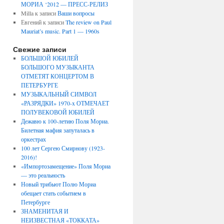
МОРИА ‘2012 — ПРЕСС-РЕЛИЗ
Milla
к записи
Ваши вопросы
Евгений
к записи
The review on Paul
Mauriat’s music. Part 1 — 1960s
Свежие записи
БОЛЬШОЙ ЮБИЛЕЙ
БОЛЬШОГО МУЗЫКАНТА
ОТМЕТЯТ КОНЦЕРТОМ В
ПЕТЕРБУРГЕ
МУЗЫКАЛЬНЫЙ СИМВОЛ
«РАЗРЯДКИ» 1970-x ОТМЕЧАЕТ
ПОЛУВЕКОВОЙ ЮБИЛЕЙ
Дежавю к 100-летию Поля Мориа.
Билетная мафия запуталась в
оркестрах
100 лет Сергею Смирнову (1923-
2016)!
«Импортозамещение» Поля Мориа
— это реальность
Новый трибьют Полю Мориа
обещает стать событием в
Петербурге
ЗНАМЕНИТАЯ И
НЕИЗВЕСТНАЯ «ТОККАТА»