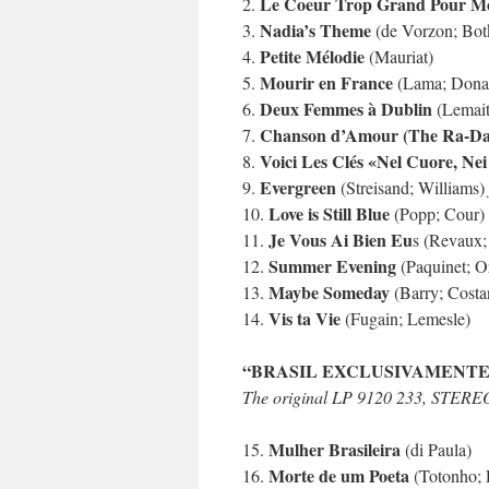
Le Coeur Trop Grand Pour M
2.
Nadia’s Theme
3.
(de Vorzon; Bot
Petite Mélodie
4.
(Mauriat)
Mourir en France
5.
(Lama; Dona
Deux Femmes à Dublin
6.
(Lemait
Chanson d’Amour (The Ra-D
7.
Voici Les Clés «Nel Cuore, Nei
8.
Evergreen
9.
(Streisand; Williams)
Love is Still Blue
10.
(Popp; Cour)
Je Vous Ai Bien Eu
11.
s (Revaux;
Summer Evening
12.
(Paquinet; O
Maybe Someday
13.
(Barry; Costa
Vis ta Vie
14.
(Fugain; Lemesle)
“BRASIL EXCLUSIVAMENTE” 
The original LP 9120 233, STERE
Mulher Brasileira
15.
(di Paula)
Morte de um Poeta
16.
(Totonho; 