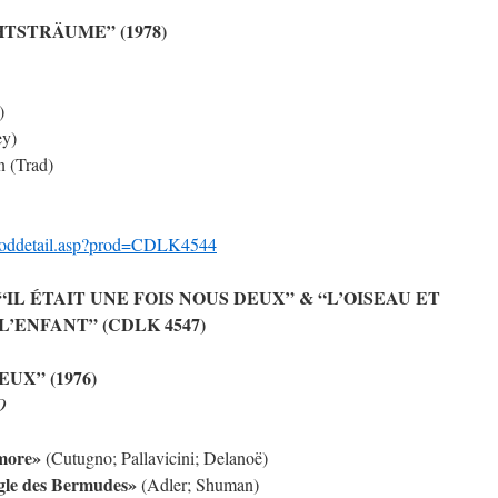
CHTSTRÄUME” (1978)
)
ey)
n (Trad)
proddetail.asp?prod=CDLK4544
“IL ÉTAIT UNE FOIS NOUS DEUX” & “L’OISEAU ET
L’ENFANT” (CDLK 4547)
EUX” (1976)
O
more»
(Cutugno; Pallavicini; Delanoë)
gle des Bermudes»
(Adler; Shuman)