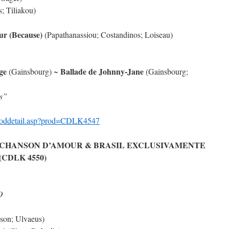
; Tiliakou)
r (Because)
(Papathanassiou; Costandinos; Loiseau)
ge
Ballade de Johnny-Jane
(Gainsbourg) ~
(Gainsbourg;
is”
proddetail.asp?prod=CDLK4547
CHANSON D’AMOUR & BRASIL EXCLUSIVAMENTE
(CDLK 4550)
O
son; Ulvaeus)