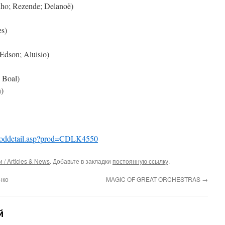
nho; Rezende; Delanoë)
s)
Edson; Aluisio)
 Boal)
)
proddetail.asp?prod=CDLK4550
 / Articles & News
. Добавьте в закладки
постоянную ссылку
.
нко
MAGIC OF GREAT ORCHESTRAS
→
й