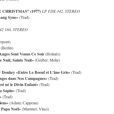
TE CHRISTMAS” (1977)
LP FDX-342, STEREO
Lang Syne»
(Trad)
 842 160, STEREO
erpont)
(Berlin)
Anges Sont Venus Ce Soir
(Holmès)
e Nuit, Sainte Nuit»
(Gruber; Mohr)
y Donkey «Entre Le Boeuf et L’âne Gris»
(Trad)
 Anges dans Nos Campagnes»
(Trad)
est né le Divin Enfant»
(Trad)
u Sapin»
(Trad)
»
(Trad)
iens»
(Adam; Cappeau)
t Papa Noël»
(Martinet; Vinci)