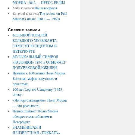
МОРИА ‘2012 — ПРЕСС-РЕЛИЗ
Milla
к записи
Ваши вопросы
Евгений
к записи
The review on Paul
Mauriat’s music. Part 1 — 1960s
Свежие записи
БОЛЬШОЙ ЮБИЛЕЙ
БОЛЬШОГО МУЗЫКАНТА
ОТМЕТЯТ КОНЦЕРТОМ В
ПЕТЕРБУРГЕ
МУЗЫКАЛЬНЫЙ СИМВОЛ
«РАЗРЯДКИ» 1970-x ОТМЕЧАЕТ
ПОЛУВЕКОВОЙ ЮБИЛЕЙ
Дежавю к 100-летию Поля Мориа.
Билетная мафия запуталась в
оркестрах
100 лет Сергею Смирнову (1923-
2016)!
«Импортозамещение» Поля Мориа
— это реальность
Новый трибьют Полю Мориа
обещает стать событием в
Петербурге
ЗНАМЕНИТАЯ И
НЕИЗВЕСТНАЯ «ТОККАТА»