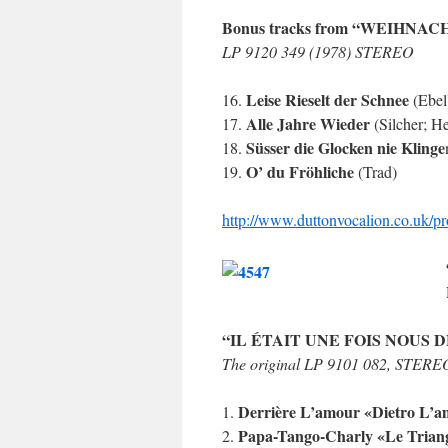
Bonus tracks from “WEIHNA
LP 9120 349 (1978) STEREO
Leise Rieselt der Schnee
16.
(Ebel
Alle Jahre Wieder
17.
(Silcher; H
Süsser die Glocken nie Klinge
18.
O’ du Fröhliche
19.
(Trad)
http://www.duttonvocalion.co.uk/
“IL ÉTAIT UNE FOIS NOUS D
The original LP 9101 082, STERE
Derrière L’amour «Dietro L’a
1.
Papa-Tango-Charly «Le Trian
2.