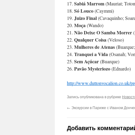
Sabiá Marrom
17.
(Mauriat; Toto
Só Louco
18.
(Caymmi)
Juizo Final
19.
(Cavaquinho; Soare
Moça
20.
(Wando)
Não Deixe O Samba Morrer
21.
(
Qualquer Coisa
22.
(Veloso)
Mulheres de Atenas
23.
(Buarque;
Tranquei a Vida
24.
(Osanah; Von
Sem Açúcar
25.
(Buarque)
Pavão Mysteriozo
26.
(Ednardo)
http://www.duttonvocalion.co.uk/
Запись опубликована в рубрике
Новости
←
Экскурсии в Париже с Иваном Донче
Добавить комментари