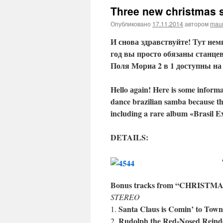
Three new christmas s
Опубликовано
17.11.2014
автором
maur
И снова здравствуйте! Тут н
год вы просто обязаны станце
Поля Мориа 2 в 1 доступны на з
Hello аgain! Here is some informa
dance brazilian samba because th
including a rare album «Brasil E
DETAILS:
Bonus tracks from “CHRIST
STEREO
Santa Claus is Comin’ to Town
1.
Rudolph the Red-Nosed Reind
2.