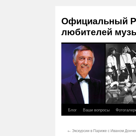
Официальный Р
любителей муз
Блог
Ваши вопросы
Фотогалер
Перейти
к
←
Экскурсии в Париже с Иваном Донче
содержимому