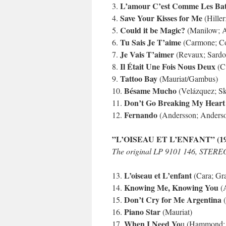
L’amour C’est Comme Les Ba
3.
Save Your Kisses for Me
4.
(Hiller
Could it be Magic?
5.
(Manilow; 
Tu Sais Je T’aime
6.
(Carmone; Co
Je Vais T’aimer
7.
(Revaux; Sardo
Il Était Une Fois Nous Deux
8.
(Cu
Tattoo Bay
9.
(Mauriat/Gambus)
Bésame Mucho
10.
(Velázquez; Sk
Don’t Go Breaking My Heart
11.
Fernando
12.
(Andersson; Anderso
”L’OISEAU ET L’ENFANT” (19
The original LP 9101 146, STERE
L’oiseau et L’enfant
13.
(Cara; Gr
Knowing Me, Knowing You
14.
(A
Don’t Cry for Me Argentina
15.
(
Piano Star
16.
(Mauriat)
When I Need Yo
17.
u (Hammond; 