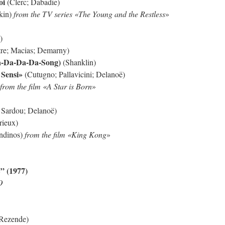
oi
(Clerc; Dabadie)
kin)
from the TV series «The Young and the Restless
»
)
re; Macias; Demarny)
a-Da-Da-Da-Song)
(Shanklin)
 Sensi»
(Cutugno; Pallavicini; Delanoë)
from the film «A Star is Born
»
 Sardou; Delanoë)
rieux)
ndinos)
from the film «King Kong
»
(1977)
O
Rezende)