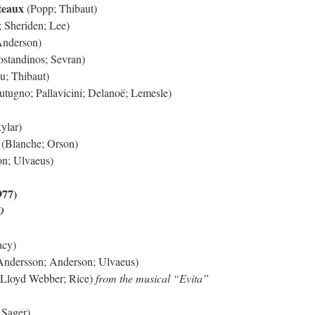
teaux
(Popp; Thibaut)
; Sheriden; Lee)
Anderson)
standinos; Sevran)
u; Thibaut)
tugno; Pallavicini; Delanoë; Lemesle)
ylar)
(Blanche; Orson)
n; Ulvaeus)
77)
O
acy)
ndersson; Anderson; Ulvaeus)
Lloyd Webber; Rice)
from the musical “Evita”
Sager)