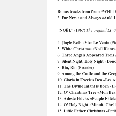
Bonus tracks from from “WHI
For Never and Always «Auld 
3.
”NOËL” (1967)
The original LP
Jingle Bells «Vive Le Vent»
4.
(Pi
White Christmas «Noël Blanc»
5.
Three Angels Appeared Trois 
6.
Silent Night, Holy Night «Douc
7.
Rin, Rin
8.
(Bronder)
Among the Cattle and the Gre
9.
Gloria in Excelsis Deo «Les
10.
The Divine Infant is Born «Il 
11.
O’ Christmas Tree «Mon Bea
12.
Adeste Fideles «Peuple Fidèle
13.
O’ Holy Night «Minuit, Chrét
14.
Little Father Christmas «Peti
15.