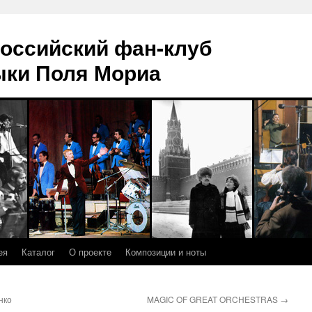
оссийский фан-клуб
ыки Поля Мориа
ея
Каталог
О проекте
Композиции и ноты
нко
MAGIC OF GREAT ORCHESTRAS
→