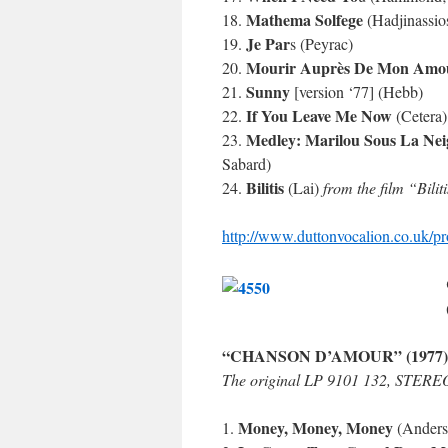
Mathema Solfege
18.
(Hadjinassios
Je Par
19.
s (Peyrac)
Mourir Auprès De Mon Amou
20.
Sunny
21.
[version ‘77] (Hebb)
If You Leave Me Now
22.
(Cetera)
Medley: Marilou Sous La Nei
23.
Sabard)
Bilitis
24.
(Lai)
from the film “Bilit
http://www.duttonvocalion.co.uk/
“CHANSON D’AMOUR” (1977)
The original LP 9101 132, STERE
Money, Money, Money
1.
(Anders