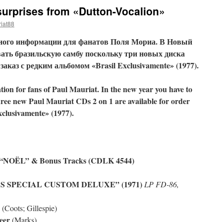
urprises from «Dutton-Vocalion»
iat88
емного информации для фанатов Поля Мориа. В Новый
вать бразильскую самбу поскольку три новых диска
аказ с редким альбомом «Brasil Exclusivamente» (1977).
tion for fans of Paul Mauriat. In the new year you have to
ree new Paul Mauriat CDs 2 on 1 are available for order
xclusivamente» (1977).
“NOËL” & Bonus Tracks (CDLK 4544)
MAS SPECIAL CUSTOM DELUXE” (1971)
LP FD-86,
(Coots; Gillespie)
eer
(Marks)