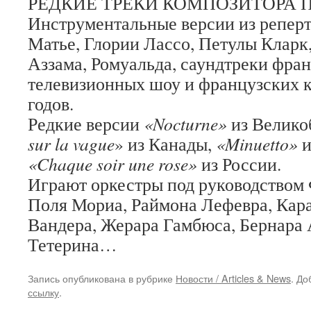
РЕДКИЕ ТРЕКИ КОМПОЗИТОРА 
Инструментальные версии из репер
Матье, Глории Лассо, Петулы Кларк,
Аззама, Ромуальда, саундтреки фра
телевизионных шоу и французских 
годов.
Редкие версии
«Nocturne»
из Велико
sur la vague
» из Канады,
«Minuetto»
и
«Chaque soir une rose»
из России.
Играют оркестры под руководством
Поля Мориа, Раймона Лефевра, Кар
Вандера, Жерара Гамбюса, Бернара
Тетерина…
Запись опубликована в рубрике
Новости / Articles & News
. До
ссылку
.