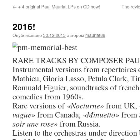
←
+ 4 original Paul Mauriat LPs on CD now!
The revi
2016!
Опубликовано
30.12.2015
автором
mauriat88
RARE TRACKS BY COMPOSER PA
Instrumental versions from repertoires o
Mathieu, Gloria Lasso, Petula Clark, T
Romuald Figuier, soundtracks of frenc
comedies from 1960s.
Rare versions of
«Nocturne»
from UK,
vague»
from Canada,
«Minuetto»
from 
soir une rose»
from Russia.
Listen to the orchestras under direction