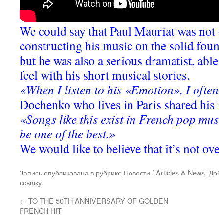
We could say that Paul Mauriat was not o
constructing his music on the solid foun
but he was also a serious dramatist, able
feel with his short musical stories.
«When I listen to his «Emotion», I often
Dochenko who lives in Paris shared his
«Songs like this exist in French pop mus
be one of the best.»
We would like to believe that it’s not ove
Запись опубликована в рубрике
Новости / Articles & News
. До
ссылку
.
←
TO THE 50TH ANNIVERSARY OF GOLDEN
FRENCH HIT