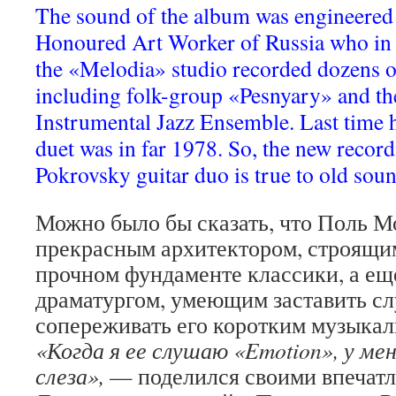
The sound of the album was engineere
Honoured Art Worker of Russia who in 
the «Melodia» studio recorded dozens o
including folk-group «Pesnyary» and t
Instrumental Jazz Ensemble. Last time h
duet was in far 1978. So, the new record
Pokrovsky guitar duo is true to old sou
Можно было бы сказать, что Поль М
прекрасным архитектором, строящи
прочном фундаменте классики, а ещ
драматургом, умеющим заставить с
сопереживать его коротким музыка
«Когда я ее слушаю «Emotion», у ме
слеза»,
— поделился своими впечат