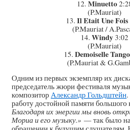
Minuetto
12.
2:2
(P.Mauriat)
Il Etait Une Fois
13.
(P.Mauriat / A.Pasc
Windy
14.
3:02
(P.Mauriat)
Demoiselle Tango
15.
(P.Mauriat & G.Gam
Одним из первых экземпляр их диск
председатель жюри фестиваля музы
композитор
Александр Гольдштейн
.
работу достойной памяти большого 
Благодаря их энергии мы вновь откр
Мориа и его музыку.»
— так было на
обращении к будущим слушателям. 