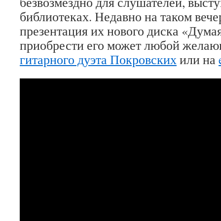
безвозмездно для слушателей, высту
библиотеках. Недавно на таком вече
презентация их нового диска «Думая
приобрести его может любой желаю
гитарного дуэта Покровских
или на