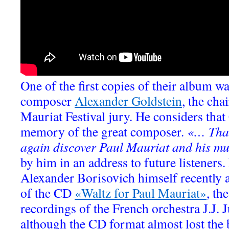
One of the first copies of their album w
composer
Alexander Goldstein
, the cha
Mauriat Festival jury. He considers tha
memory of the great composer.
«… Than
again discover Paul Mauriat and his mu
by him in an address to future listeners. 
Alexander Borisovich himself recently a
of the CD
«Waltz for Paul Mauriat»
, th
recordings of the French orchestra J.J. 
although the CD format almost lost the b