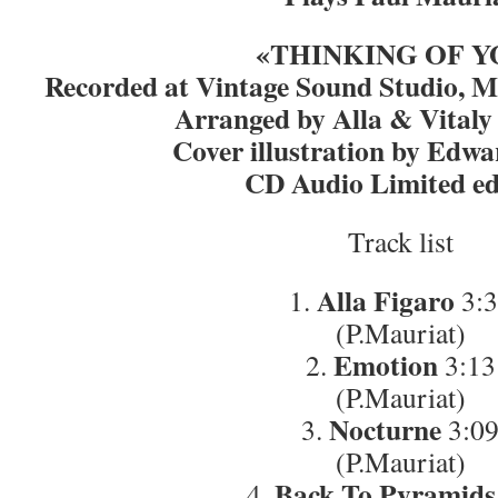
«THINKING OF Y
Recorded at Vintage Sound Studio, M
Arranged by Alla & Vitaly
Cover illustration by Edw
CD Audio Limited ed
Track list
Alla Figaro
1.
3:3
(P.Mauriat)
Emotion
2.
3:13
(P.Mauriat)
Nocturne
3.
3:0
(P.Mauriat)
Back To Pyramids
4.