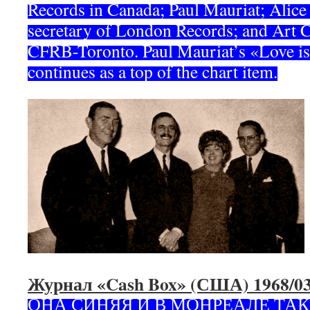
Records in Canada; Paul Mauriat; Alice
secretary of London Records; and Art Co
CFRB-Toronto. Paul Mauriat’s «Love i
continues as a top of the chart item.
Журнал «Cash Box» (США) 1968/03
ОНА СИНЯЯ И В МОНРЕАЛЕ ТАКЖ