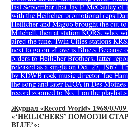
last September that Jay P. McCauley of 
with the Heilicher promotional reps Da
Heilicher and Magoo brought the cut to 
Mitchell, then at station KQRS, who, wit
aired the tune. Twin Cities stations K
next to go on «Love is Blue.» Because o
orders to Heilicher Brothers, latter repo
released as a single on Oct. 27, 1967. 
by KDWB rock music director Tac Ha
the song and later KIOA in Des Moines f
record zoomed to No. 1 on the playlist.»
Журнал «Record World» 1968/03/0
«‘HEILICHERS’ ПОМОГЛИ СТАР
BLUE’»: