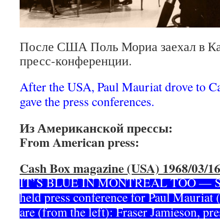
После США Поль Мориа заехал в Кан
пресс-конференции.
After the USA, Paul Mauriat drove to C
gave the press conferences.
Из Американской прессы:
From American press:
Cash Box magazine (USA) 1968/03/1
IT’S BLUE IN MONTREAL TOO — Show
held press conference for Paul Mauriat (
are (from the left): Fraser Jamieson, p