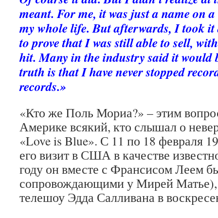
meant. For me, it was just a name on a l
my whole life. But afterwards, I took it
to prove that I was still able to sell, wi
hit. Many in the industry said it would 
truth is that I have never stopped recor
records.»
«Кто же Поль Мориа?» – этим вопро
Америке всякий, кто слышал о неве
«Love is Blue». С 11 по 18 февраля 1
его визит в США в качестве известн
году он вместе с Франсисом Леем б
сопровождающими у Мирей Матье), 
телешоу Эдда Салливана в воскресен