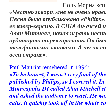
Поль Мориа вспо
«Честно говоря, мне не очень нрав
Песня была опубликована «Philips»
ее кавер-версию. В США ди-джей и
Алан Митчелл, начал играть песню
аудиторию отреагировать. Он был
телефонными звонками. А песня ст
всей стране».
Paul Mauriat remebered in 1996:
«To be honest, I wasn’t very fond of t
published by Philips, so I covered it. In 
Minneapolis DJ called Alan Mitchell st
and asked the audience to react. He wa
calls. It quickly took off in the whole c