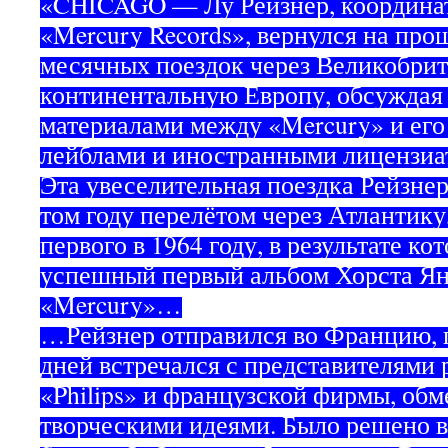
«CHICAGO — Лу Рейзнер, координа
«Mercury Records», вернулся на про
месячных поездок через Великобри
континентальную Европу, обсуждая
материалами между «Mercury» и ег
лейблами и иностранными лицензиа
Эта увеселительная поездка Рейзнер
том году перелётом через Атлантику,
первого в 1964 году, в результате к
успешный первый альбом Хорста Ян
«Mercury»…
…Рейзнер отправился во Францию, г
дней встречался с представителями
«Philips» и французской фирмы, обм
творческими идеями. Было решено в