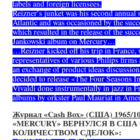
labels and foreign licensees.
Reizner’s junket was his second annual 
Atlantic and was occasioned by the succe
which resulted in the release of the succe
Jankowski album on Mercury…
…Reizner kicked off his trip in France,
representatives of various Philips firms
an exchange of product ideas discussion 
decided to release «The Four Seasons In
Vivaldi done instrumentally in jazz in F
albums by orkster Paul Mauriat in Am
Журнал «Cash Box» (США) 1965/10
«MERCURY» ВЕРНУЛСЯ В США
КОЛИЧЕСТВОМ СДЕЛОК»: