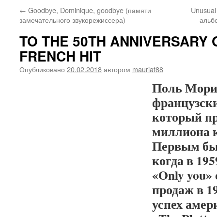
←
Goodbye, Dominique, goodbye (памяти
Unusual
замечательного звукорежиссера)
альб
TO THE 50TH ANNIVERSARY
FRENCH HIT
Опубликовано
20.02.2018
автором
mauriat88
Поль Мори
французск
который п
миллиона к
Первым бы
когда в 195
«Only you»
продаж в 19
успех амер