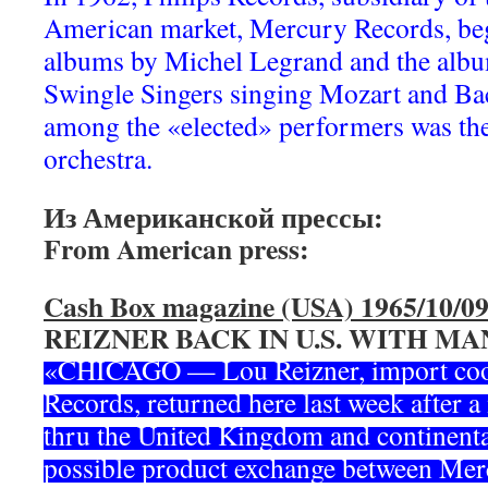
American market, Mercury Records, beg
albums by Michel Legrand and the alb
Swingle Singers singing Mozart and Bac
among the «elected» performers was th
orchestra.
Из Американской прессы:
From American press:
Cash Box magazine (USA) 1965/10/0
REIZNER BACK IN U.S. WITH MA
«CHICAGO — Lou Reizner, import coor
Records, returned here last week after 
thru the United Kingdom and continenta
possible product exchange between Mercu