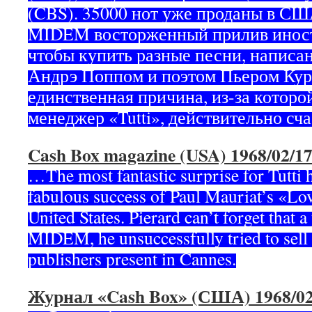
(CBS). 35000 нот уже проданы в США
MIDEM восторженный прилив иност
чтобы купить разные песни, написа
Андрэ Поппом и поэтом Пьером Кур
единственная причина, из-за которо
менеджер «Tutti», действительно с
Cash Box magazine (USA) 1968/02/1
…The most fantastic surprise for Tutti 
fabulous success of Paul Mauriat’s «Lov
United States. Pierard can’t forget that a
MIDEM, he unsuccessfully tried to sell
publishers present in Cannes.
Журнал «Cash Box» (США) 1968/02