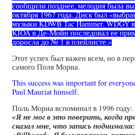
сообщили позднее, мелодия была вы
октября 1967 года. Диск был «выбра
музыки KDWB Tac Hammer. WDGY вз
KIOA в Де-Мойн последовал ее прим
доросла до № 1 в плейлисте.»
Этот успех был важен всем, но в пе
самого Поля Мориа.
This success was important for everyone
Paul Mauriat himself.
Поль Мориа вспоминал в 1996 году:
«Я не мог в это поверить, когда пр
сказал мне, что запись поднимала
«Billboard». Я был поражен, пото