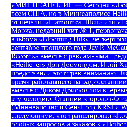
«МИННЕАПОЛИС — Сегодня «Любо
всем США, но в Миннеаполисе Heilic
от печали. «L’amour est Bleu» или «L
Мориа, недавний хит № 1, первонач
альбома «Blooming Hits», четвертог
сентябре прошлого года Jay P. McCaul
Records» вместе с рекламными пред
«Heilicher» Дэн Десмондом, Ирой Х
представили этот трэк вниманию Эла
время работавшего на радиостанци
вместе с Диком Дрисколлом впервые
эту мелодию. Станции «городов-бли
(Миннеаполис и Сен-Пол) KRSI и 
следующими, кто транслировал «Love
особых запросов и заказов к «Heilich