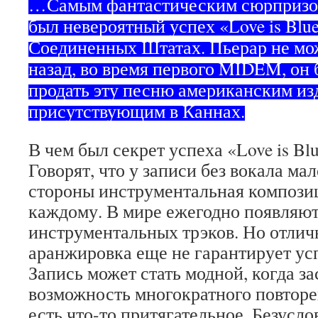
…Самым фантастическим сюрпризом 
был невероятный успех «Love is Blu
Соединенных Штатах. Пьерар не мож
назад, во время первого MIDEM, он
продать эту песню американским из
присутствующим в Каннах.
В чем был секрет успеха «Love is Bl
Говорят, что у записи без вокала ма
стороны инструментальная композиц
каждому. В мире ежегодно появляют
инструментальных трэков. Но отлич
аранжировка еще не гарантирует у
Запись может стать модной, когда з
возможность многократного повторе
есть что-то притягательное. Безусло