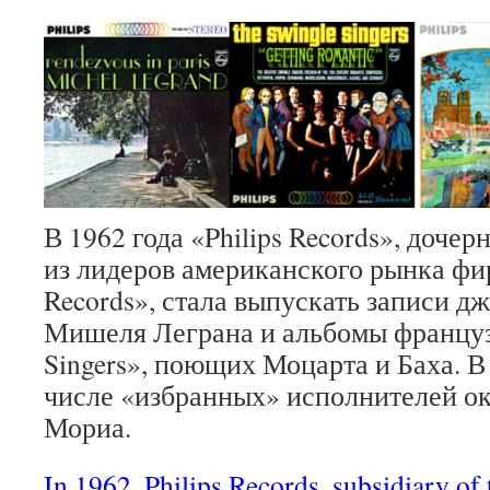
В 1962 года «Philips Records», доче
из лидеров американского рынка ф
Records», стала выпускать записи д
Мишеля Леграна и альбомы француз
Singers», поющих Моцарта и Баха. В 
числе «избранных» исполнителей ок
Мориа.
In 1962, Philips Records, subsidiary of 