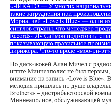
«ЧИКАГО — У многих национальны
такие затруднения при произношен
Мориа, чей «Love is Blue» — один и
синглов страны, что менеджер проду
Records» Лу Саймон подготовил спе
показывающую правильное произно
дирижера. Что-то вроде «моо-ри-эт»
Но диск-жокей Алан Мичел с радио
штате Миннеаполис не был первым, 
внимание на запись «Love is Blue». 
мелодия пришлась по душе владельц
Brothers» – дистрибьюторской комп
Миннеаполисе, обслуживающей муз