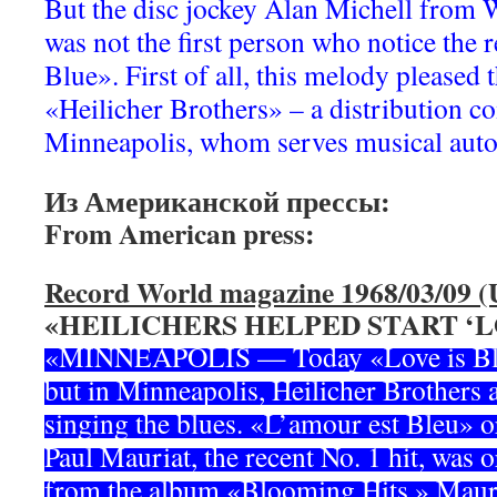
But the disc jockey Alan Michell from
was not the first person who notice the 
Blue». First of all, this melody pleased 
«Heilicher Brothers» – a distribution c
Minneapolis, whom serves musical auto
Из Американской прессы:
From American press:
Record World magazine 1968/03/09 
«HEILICHERS HELPED START ‘LO
«MINNEAPOLIS — Today «Love is Blue»
but in Minneapolis, Heilicher Brothers 
singing the blues. «L’amour est Bleu» o
Paul Mauriat, the recent No. 1 hit, was o
from the album «Blooming Hits,» Mauria