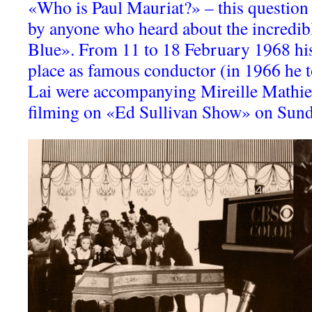
«Who is Paul Mauriat?» – this question
by anyone who heard about the incredibl
Blue». From 11 to 18 February 1968 his
place as famous conductor (in 1966 he t
Lai were accompanying Mireille Mathie
filming on «Ed Sullivan Show» on Sund