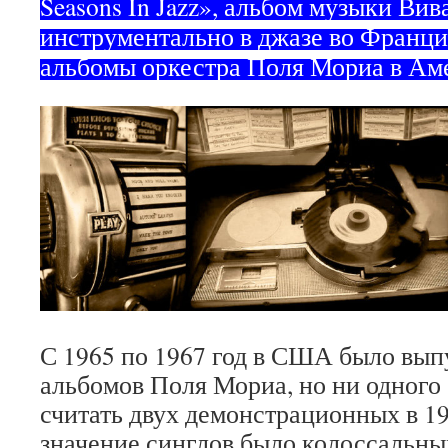
Seasons In Jazz», альбом музыки Ви
инструментально в джазе во Франции
альбомы оркестра Поля Мориа в А
С 1965 по 1967 год в США было вып
альбомов Поля Мориа, но ни одного 
считать двух демонстрационных в 19
значение синглов было колоссальны