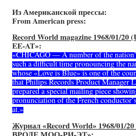
Из Американской прессы:
From American press:
Record World magazine 1968/01/20 
EE-AT»:
«CHICAGO — A number of the nation’s
such a difficult time pronouncing the n
whose «Love is Blue» is one of the count
that Philips Records Product Manager 
prepared a special mailing piece showin
pronunciation of the French conductor’s
at.»
Журнал «Record World» 1968/01/2
ВРОДЕ МОО-РИ-ЭТ»: