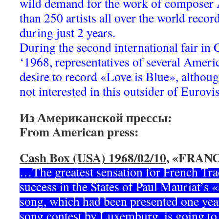
wild demand for the work of composer
than 250 artists all over the world reco
during just 2 years.
During the second international fair 
‘1968, representatives of several Americ
desire to record «Love is Blue», althou
not interested in this outsider of Eurov
Из Американской прессы:
From American press:
Cash Box (USA) 1968/02/10
, «FRAN
…The greatest sensation for French Trad
success in the States of Paul Mauriat’s 
song, which had been presented one yea
song contest by Luxemburg, is going to