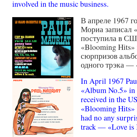
involved in the music business.
В апреле 1967 г
Мориа записал «
поступила в СШ
«Blooming Hits»
сюрпризов альбо
одного трэка — «
In April 1967 Pau
«Album No.5» in F
received in the US
«Blooming Hits» 
had no any surpris
track — «Love is 