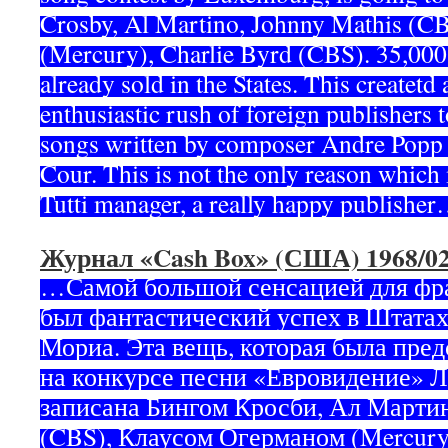
Crosby, Al Martino, Johnny Mathis (C
(Mercury), Charlie Byrd (CBS). 35,000
already sold in the States. This create
enthusiastic rush of foreign publishers t
songs written by composer Andre Popp 
Cour. This is not the only reason which
Tutti manager, a really happy publishe
Журнал «Cash Box» (США) 1968/02
…Самой большой сенсацией для фр
был фантастический успех в Штатах 
Мориа. Эта вещь, которая была пред
на конкурсе песни «Евровидение» Л
записана Бингом Кросби, Ал Марти
(CBS), Клаусом Огерманом (Mercury