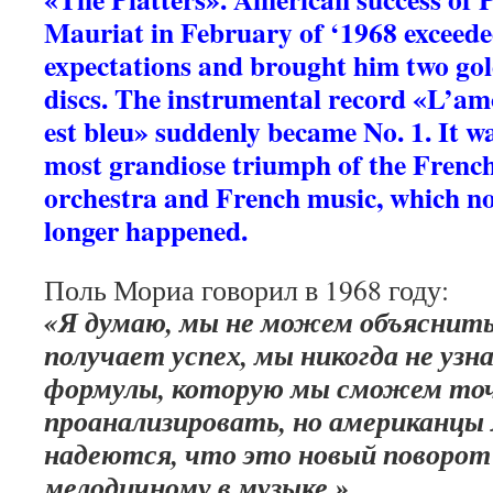
Mauriat in February of ‘1968 exceed
expectations and brought him two go
discs. The instrumental record «L’a
est bleu» suddenly became No. 1. It w
most grandiose triumph of the Frenc
orchestra and French music, which n
longer happened.
Поль Мориа говорил в 1968 году:
«Я думаю, мы не можем объяснить,
получает успех, мы никогда не уз
формулы, которую мы сможем то
проанализировать, но американцы 
надеются, что это новый поворот 
мелодичному в музыке.»