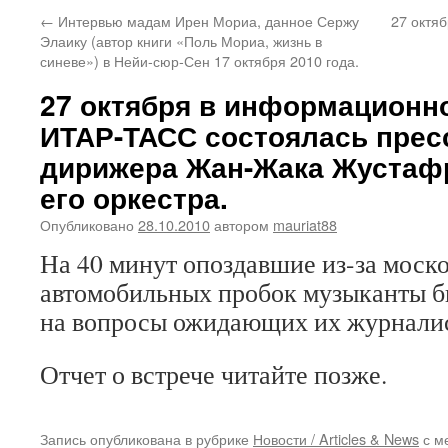
←
Интервью мадам Ирен Мориа, данное Сержу
27 октяб
Элаику (автор книги «Поль Мориа, жизнь в
синеве») в Нейи-сюр-Сен 17 октября 2010 года.
27 октября в информационн
ИТАР-ТАСС состоялась прес
дирижера Жан-Жака Жустаф
его оркестра.
Опубликовано
28.10.2010
автором
mauriat88
На 40 минут опоздавшие из-за моск
автомобильных пробок музыканты б
на вопросы ожидающих их журналис
Отчет о встрече читайте позже.
Запись опубликована в рубрике
Новости / Articles & News
с м